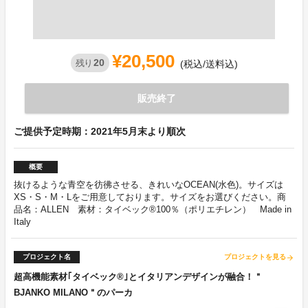
¥20,500
20
残り
(税込/送料込)
販売終了
ご提供予定時期：2021年5月末より順次
概要
抜けるような青空を彷彿させる、きれいなOCEAN(水色)。サイズは
XS・S・M・Lをご用意しております。サイズをお選びください。商
品名：ALLEN 素材：タイベック®︎100％（ポリエチレン） Made in
Italy
プロジェクト名
プロジェクトを見る
arrow_forward
超高機能素材｢タイベック®︎｣とイタリアンデザインが融合！＂
BJANKO MILANO＂のパーカ