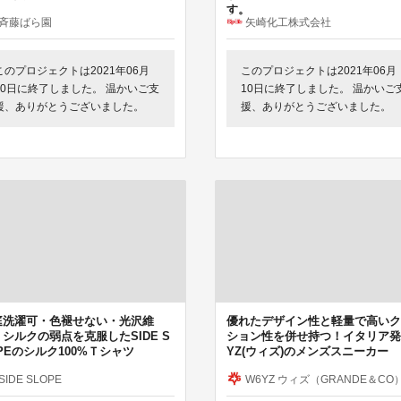
す。
斉藤ばら園
矢崎化工株式会社
このプロジェクトは2021年06月
このプロジェクトは2021年06月
30日に終了しました。 温かいご支
10日に終了しました。 温かいご
援、ありがとうございました。
援、ありがとうございました。
庭洗濯可・色褪せない・光沢維
優れたデザイン性と軽量で高いク
シルクの弱点を克服したSIDE S
ション性を併せ持つ！イタリア発
PEのシルク100%Ｔシャツ
YZ(ウィズ)のメンズスニーカー
SIDE SLOPE
W6YZ ウィズ（GRANDE＆CO