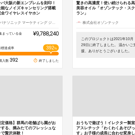
ンバ大阪の新エンブレムを刻印！
驚きの高濃度！使い続けられる高
性能なノイズキャンセリング搭載
美容オイル「オゾンテック・スク
完全ワイヤレスイヤホン
ラン」
パナソニック マーケティング ジャパン（株）
株式会社オゾンテック
¥9,788,240
集まっている金
このプロジェクトは2021年10月
29日に終了しました。 温かいご
392
目標達成率
%
援、ありがとうございました。
392
購入数
終了しました
限定価格】群馬の老舗ばら園がお
おうちで遊ぼう！イレクター製室
けする、摘みたてのフレッシュな
アスレチック「わくわくあそびっ
ラで贅沢体験！
す」お子様の成長に合わせ変身し