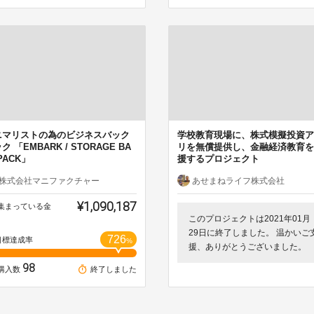
ニマリストの為のビジネスバック
学校教育現場に、株式模擬投資ア
ク 「EMBARK / STORAGE BA
リを無償提供し、金融経済教育を
PACK」
援するプロジェクト
株式会社マニファクチャー
あせまねライフ株式会社
¥1,090,187
集まっている金
このプロジェクトは2021年01月
29日に終了しました。 温かいご
726
目標達成率
%
援、ありがとうございました。
98
購入数
終了しました