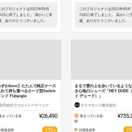
このプロジェクトは2021年05月
このプロジェクトは2021年05月
31日に終了しました。 温かいご支
23日に終了しました。 温かいご
援、ありがとうございました。
援、ありがとうございました。
わずか6mm】たたんで純正ケース
まるで雲の上を歩いているような
れて持ち運べるカード型Switch
き心地のシューズ「HEY DUDE
ンド Flatangle
イ デュード）」
合同会社ラウルトレーディング
ダイヤモンド株式会社
¥26,490
¥755,
集まっている金
集まっている金
額
132
25
目標達成率
目標達成率
%