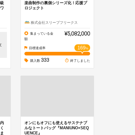
級
楽曲制作の裏側シリーズ化！応援プ
ワ
ロジェクト
株式会社スリープフリークス
¥5,082,000
集まっている金
額
支
169
目標達成率
%
333
購入数
終了しました
内
オンにもオフにも使えるサステナブ
く
ルなトートバッグ『MANIUNO×SEQ
ま
UENCE』