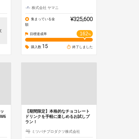
株式会社 ヤマニ
¥325,600
集まっている金
額
支
162
目標達成率
%
15
購入数
終了しました
ッ
【期間限定】本格的なチョコレート
W6
ドリンクを手軽に楽しめるお試しプ
ラン！
）
ミツバチプロダクツ株式会社