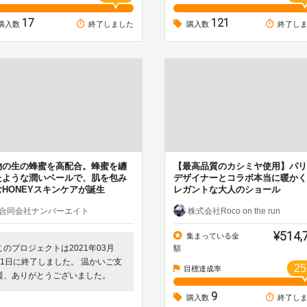
17
121
購入数
終了しました
購入数
終了し
物の生の蜂蜜を高配合。蜂蜜を纏
【最高品質のカシミヤ使用】パリ
たような潤いベールで、肌を包み
デザイナーとコラボ本当に暖かく
むHONEYスキンケアが誕生
レガントな大人のショール
合同会社ナンバーエイト
株式会社Roco on the run
¥514,
集まっている金
このプロジェクトは2021年03月
額
31日に終了しました。 温かいご支
25
目標達成率
援、ありがとうございました。
9
購入数
終了し