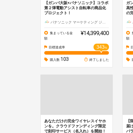
【ガンバ大阪×パナソニック】コラボ
ガ
第２弾電動アシスト自転車の商品化
高
プロジェクト！
の
パナソニック マーケティング ジャパン（株）
¥14,399,400
集まっている金
額
額
343
目標達成率
%
103
購入数
終了しました
あなただけの完全ワイヤレスイヤホ
【
ンを。クラウドファンディング限定
届
で刻印サービス（名入れ）を開始！
バ