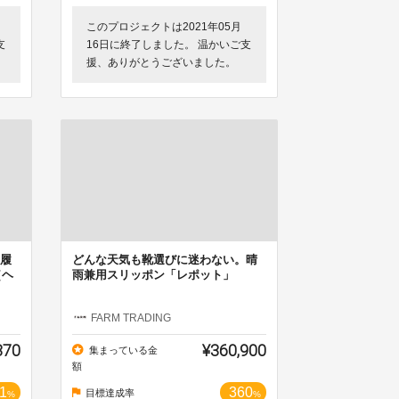
このプロジェクトは2021年05月
支
16日に終了しました。 温かいご支
援、ありがとうございました。
履
どんな天気も靴選びに迷わない。晴
（ヘ
雨兼用スリッポン「レポット」
FARM TRADING
370
¥360,900
集まっている金
額
1
360
目標達成率
%
%