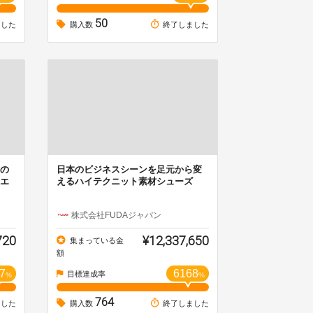
50
ました
購入数
終了しました
の
日本のビジネスシーンを足元から変
エ
えるハイテクニット素材シューズ
株式会社FUDAジャパン
720
¥12,337,650
集まっている金
額
7
6168
目標達成率
%
%
764
ました
購入数
終了しました