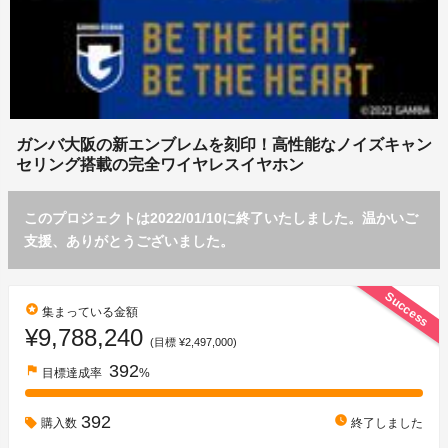
ガンバ大阪の新エンブレムを刻印！高性能なノイズキャン
セリング搭載の完全ワイヤレスイヤホン
このプロジェクトは2022/01/10に終了いたしました。温かいご
支援、ありがとうございました。
Success
stars
集まっている金額
¥9,788,240
(目標 ¥2,497,000)
392
flag
目標達成率
%
392
watch_later
購入数
終了しました