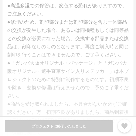
●高温多湿での保管は、変色する恐れがありますので、
ご注意ください。
●修理のため、刻印部分または刻印部分を含む一体部品
の交換が発生した場合、あるいは同機種もしくは同等品
との交換が必要になった場合、交換する部品または交換
品は、刻印なしのものとなります。再度ご購入時と同じ
刻印を行うことはできませんので、ご了承ください。
●「ガンバ大阪オリジナル・パッケージ」と「ガンバ大
阪オリジナル・選手直筆サイン入りステッカー」は本プ
ロジェクトのために特別に制作するものです。初期不良
を除き、交換や修理は行えませんので、予めご了承くだ
さい。
●商品を受け取られましたら、不具合がないか必ずご確
認ください。万一初期不良がありましたら、商品到着後
８日以内にTAMATEBA事務局までお問合せください。
favorite
プロジェクトは終了いたしました
保証に関して