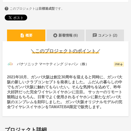
このプロジェクトは
目標達成型
です。
description
stars
chat
概要
新着情報 (6)
コメント (2)
＼このプロジェクトのポイント／
パナソニック マーケティング ジャパン（株）
arrow_downward
詳細
2021年10月、ガンバ大阪は創立30周年を迎えると同時に、ガンバ大
阪の新しいクラブコンセプトを発表しました。 ふだんの暮らしの中
でもガンバ大阪に触れてもらいたい。そんな気持ちを込めて、昨年
大好評だった完全ワイヤレスイヤホンに注目。 サッカーのリモート
観戦はもちろん、日常でよく使用されるイヤホンに新たなガンバ大
阪のエンブレムを刻印しました。 ガンバ大阪オリジナルモデルの完
全ワイヤレスイヤホンをTAMATEBA限定で販売します。
プロジェクト詳細