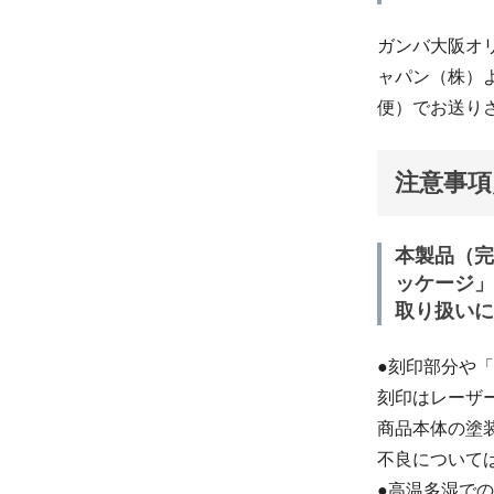
ガンバ大阪オ
ャパン（株）
便）でお送り
注意事項
本製品（完
ッケージ」
取り扱いに
●刻印部分や
刻印はレーザ
商品本体の塗
不良について
●高温多湿で