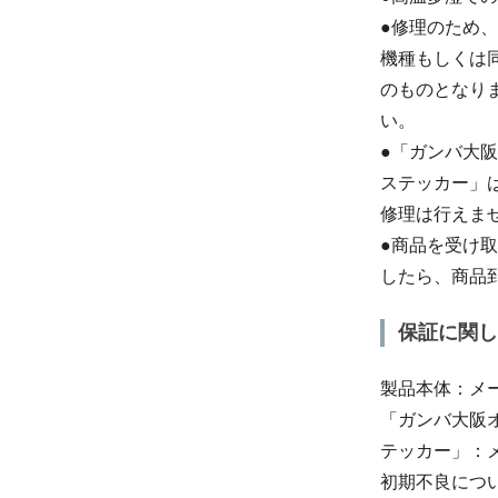
●修理のため
機種もしくは
のものとなり
い。
●「ガンバ大
ステッカー」
修理は行えま
●商品を受け
したら、商品到
保証に関し
製品本体：メ
「ガンバ大阪
テッカー」：
初期不良につ