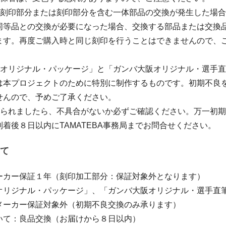
、刻印部分または刻印部分を含む一体部品の交換が発生した場
同等品との交換が必要になった場合、交換する部品または交換
ます。再度ご購入時と同じ刻印を行うことはできませんので、
阪オリジナル・パッケージ」と「ガンバ大阪オリジナル・選手
は本プロジェクトのために特別に制作するものです。初期不良
せんので、予めご了承ください。
取られましたら、不具合がないか必ずご確認ください。万一初
着後８日以内にTAMATEBA事務局までお問合せください。
て
ーカー保証１年（刻印加工部分：保証対象外となります）
オリジナル・パッケージ」、「ガンバ大阪オリジナル・選手直
メーカー保証対象外（初期不良交換のみ承ります）
いて：良品交換（お届けから８日以内）