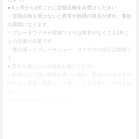
● 6ヶ月から1年ごとに定期点検をお受けください
・定期点検を受けないと異常や故障の発見が遅れ、事故
の原因になります。
・ブレーキワイヤや変速ワイヤは異常がなくても2年ご
との交換が必要です。
・擦り減ったブレーキシュー、タイヤでの走行は危険で
す。
● 異常を感じたら点検をお受けください
・転倒などで強い衝撃を受けた時や、部品のガタツキや
ゆるみ・変形・異音などを感じたときはすぐに点検をお
受けください。
● 取扱説明書をお読みください
・ご使用前に取扱説明書記載の『安全上のご注意』をよ
くお読みいただき、必ずお守りください。
※長期間（10年以上）ご使用になると多くの部品に傷
みが生じ、交換や整備が必要になります。安全面からも