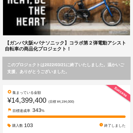
【ガンバ大阪×パナソニック】コラボ第２弾電動アシスト
自転車の商品化プロジェクト！
このプロジェクトは2022/03/21に終了いたしました。温かいご
支援、ありがとうございました。
Success
stars
集まっている金額
¥14,399,400
(目標 ¥4,194,000)
343
flag
目標達成率
%
103
watch_later
購入数
終了しました