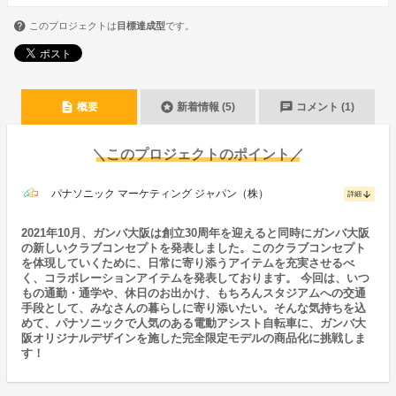
このプロジェクトは
目標達成型
です。
description
stars
chat
概要
新着情報 (5)
コメント (1)
＼このプロジェクトのポイント／
パナソニック マーケティング ジャパン（株）
arrow_downward
詳細
2021年10月、ガンバ大阪は創立30周年を迎えると同時にガンバ大阪
の新しいクラブコンセプトを発表しました。このクラブコンセプト
を体現していくために、日常に寄り添うアイテムを充実させるべ
く、コラボレーションアイテムを発表しております。 今回は、いつ
もの通勤・通学や、休日のお出かけ、もちろんスタジアムへの交通
手段として、みなさんの暮らしに寄り添いたい。そんな気持ちを込
めて、パナソニックで人気のある電動アシスト自転車に、ガンバ大
阪オリジナルデザインを施した完全限定モデルの商品化に挑戦しま
す！