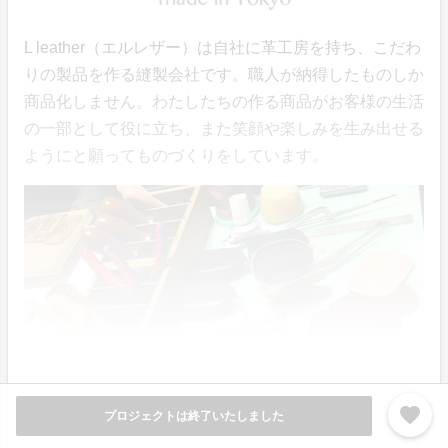
L leather（エルレザー）は自社に革工房を持ち、こだわ
りの製品を作る縫製会社です。職人が納得したものしか
商品化しません。わたしたちの作る商品がお客様の生活
の一部として役に立ち、また笑顔や楽しみを生み出せる
ようにと願ってものづくりをしています。
favorite
プロジェクトは終了いたしました