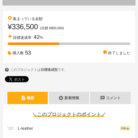
stars
集まっている金額
¥336,500
(目標 ¥800,000)
42
flag
目標達成率
%
53
watch_later
購入数
終了しました
このプロジェクトは
目標達成型
です。
description
stars
chat
概要
新着情報
コメント
＼このプロジェクトのポイント／
L-leather
arrow_downward
詳細