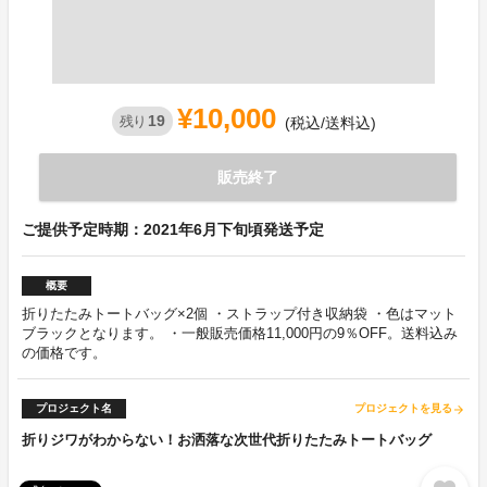
¥10,000
19
残り
(税込/送料込)
販売終了
ご提供予定時期：2021年6月下旬頃発送予定
概要
折りたたみトートバッグ×2個 ・ストラップ付き収納袋 ・色はマット
ブラックとなります。 ・一般販売価格11,000円の9％OFF。送料込み
の価格です。
プロジェクト名
プロジェクトを見る
arrow_forward
折りジワがわからない！お洒落な次世代折りたたみトートバッグ