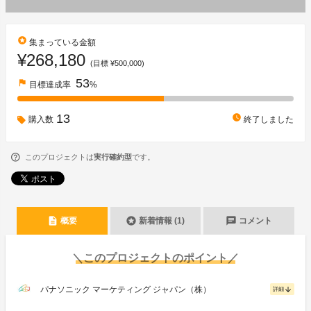
stars
集まっている金額
¥268,180
(目標 ¥500,000)
53
flag
目標達成率
%
13
watch_later
購入数
終了しました
このプロジェクトは
実行確約型
です。
description
stars
chat
概要
新着情報 (1)
コメント
＼このプロジェクトのポイント／
パナソニック マーケティング ジャパン（株）
arrow_downward
詳細