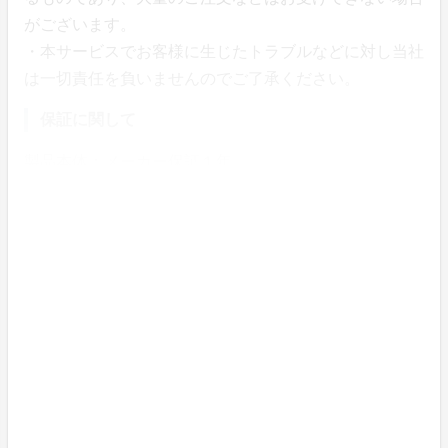
がございます。
・本サービスでお客様に生じたトラブルなどに対し当社
は一切責任を負いませんのでご了承ください。
保証に関して
製品本体：メーカー保証１年
刻印（名入れ）加工部分：保証対象外
初期不良について：良品交換（お届けから８日以内にT
AMATEBA事務局に申告があった場合。ただしサービス
の性質上、再度刻印（名入れ）加工を行うため、商品の
お届けには2週間から1カ月程度かかります）
通常使用時の故障（1年以内）：無償修理または交換
（交換の場合は、刻印加工なしの代替品となります）
通常使用時の故障（1年以上経過）：有償修理または交
換（交換の場合は、刻印加工なしの代替品となります）