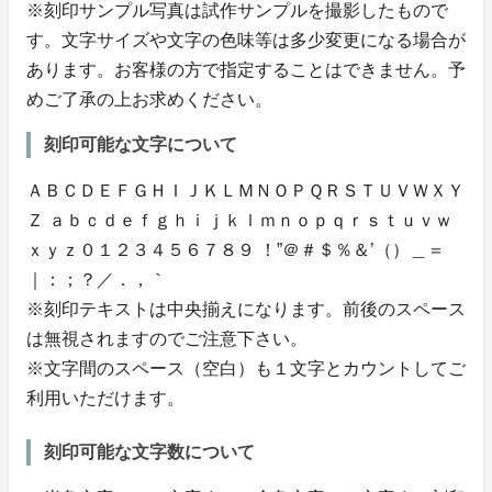
※刻印サンプル写真は試作サンプルを撮影したもので
す。文字サイズや文字の色味等は多少変更になる場合が
あります。お客様の方で指定することはできません。予
めご了承の上お求めください。
刻印可能な文字について
ＡＢＣＤＥＦＧＨＩＪＫＬＭＮＯＰＱＲＳＴＵＶＷＸＹ
Ｚ ａｂｃｄｅｆｇｈｉｊｋｌｍｎｏｐｑｒｓｔｕｖｗ
ｘｙｚ０１２３４５６７８９ ！”＠＃＄％＆’（）＿＝
｜：；？／．，｀
※刻印テキストは中央揃えになります。前後のスペース
は無視されますのでご注意下さい。
※文字間のスペース（空白）も１文字とカウントしてご
利用いただけます。
刻印可能な文字数について