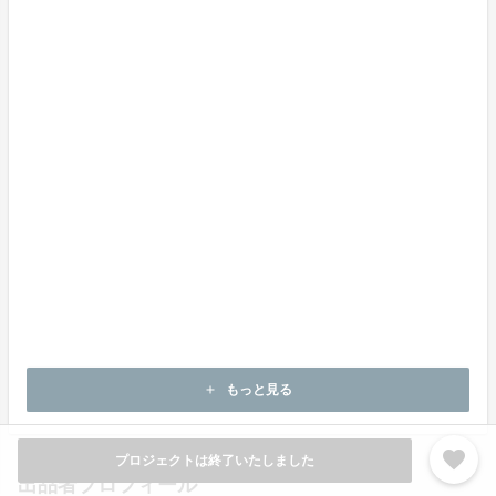
◆本製品ならびにプロジェクトに関するお問
合せ（製品の初期不良や故障、プロジェクト
内容など）
パナソニック マーケティング ジャパン株式会社
TAMATEBA事務局
tamateba@panasonic.jp
※1：国内のノイズキャンセリング機能搭載完全ワイヤ
レスイヤホンにおいて。
JEITA（一般社団法人 電子情報技術産業協会）基準に則
る。2020年1月26日時点、当社調べ。
もっと見る
add
favorite
プロジェクトは終了いたしました
出品者プロフィール