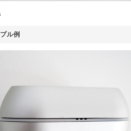
S
ンプル例