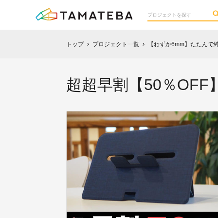
トップ
プロジェクト一覧
【わずか6mm】たたんで純正
chevron_right
chevron_right
超超早割【50％OFF】