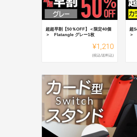
超超早割【50％OFF】＜限定40個
超S
＞ Flatangle グレー1枚
＞ 
¥1,210
(税込/送料込)