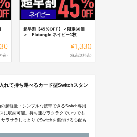
個
超早割【45％OFF】＜限定60個
＞ Flatangle ネイビー1枚
330
¥1,330
料込)
(税込/送料込)
れて持ち運べるカード型Switchスタン
gの超軽量・シンプルな携帯できるSwitch専用
スに収納可能。持ち運びラクラクでいつでも
ラサラしっとりでSwitchを傷付ける心配も
オススメです！