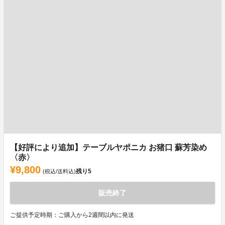
【好評により追加】テーブルヤポニカ お猪口 蘇芳染め
〈赤〉
¥9,800
残り
5
(税込/送料込)
販売終了
ご提供予定時期：ご購入から2週間以内に発送