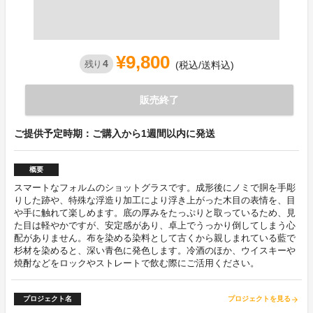
¥9,800
4
残り
(税込/送料込)
販売終了
ご提供予定時期：ご購入から1週間以内に発送
概要
スマートなフォルムのショットグラスです。成形後にノミで胴を手彫
りした跡や、特殊な浮造り加工により浮き上がった木目の表情を、目
や手に触れて楽しめます。底の厚みをたっぷりと取っているため、見
た目は軽やかですが、安定感があり、卓上でうっかり倒してしまう心
配がありません。布を染める染料として古くから親しまれている藍で
杉材を染めると、深い青色に発色します。冷酒のほか、ウイスキーや
焼酎などをロックやストレートで飲む際にご活用ください。
プロジェクト名
プロジェクトを見る
arrow_forward