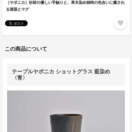
［ヤポニカ］杉材の優しい手触りと、草木染め独特の色合いに癒され
る酒器とマグ
favorite
この商品について
テーブルヤポニカ ショットグラス 藍染め
〈青〉