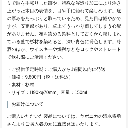
ミで胴を手彫りした跡や、特殊な浮造り加工により浮き
上がった木目の表情を、目や手に触れて楽しめます。底
の厚みをたっぷりと取っているため、見た目は軽やかで
すが、安定感があり、卓上でうっかり倒してしまう心配
がありません。布を染める染料として古くから親しまれ
ている藍で杉材を染めると、深い青色に発色します。冷
酒のほか、ウイスキーや焼酎などをロックやストレート
で飲む際にご活用ください。
・ご提供予定時期：ご購入から1週間以内に発送
・価格：9,800円（税・送料込）
・素材：杉材
・サイズ：H90×φ70mm、容量：150ml
お届けについて
ご購入いただいた製品については、ヤポニカの清水将勇
さんよりご購入者の元に直接発送いたします。