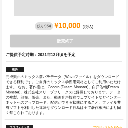
¥10,000
954
残り
(税込)
販売終了
ご提供予定時期：2021年12月頃を予定
概要
完成楽曲のミックス前パラデータ（Waveファイル）をダウンロード
できる権利です。ご自身のミックス学習用素材としてご利用いただけ
ます。 なお、著作権は、Cocoro.(Dream Monster)、白戸佑輔(Dream
Monster)、株式会社スリープフリークスに帰属しております。データ
の複製、頒布、販売、また、動画音声投稿ウェブサイトなどインター
ネットへのアップロード、配信ができる状態にすること、ファイル共
有ソフトを利用した違法なダウンロード行為は全て著作権法により固
く禁じられております。
プロジェクト名
プロジェクトを見る
arrow_forward