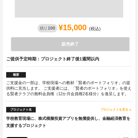
¥15,000
100
残り
(税込)
販売終了
ご提供予定時期：プロジェクト終了後1週間以内
概要
ご支援金の一部は、学校現場への教材「賢者のポートフォリオ」の提
供料に充当します。 ご支援者には、「賢者のポートフォリオ」を使え
る賢者クラブの無料会員権（12か月会員権2名様分）を進呈します。
プロジェクト名
プロジェクトを見る
arrow_forward
学校教育現場に、株式模擬投資アプリを無償提供し、金融経済教育を
支援するプロジェクト