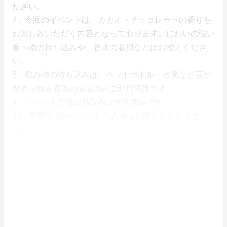
ださい。
7．今回のイベントは、カカオ・チョコレートの香りを
お楽しみいただく内容となっております。においの強い
食べ物の持ち込みや、香水の着用などはお控えくださ
い。
8．飲み物の持ち込みは、ペットボトル・水筒など蓋が
閉められる容器の場合のみご利用可能です。
9．イベント会場の施設内は全面禁煙です。
10．盲導犬以外のペットの入場はお断りしておりま
す。
受付方法
ご購入時にアンケートを実施いたします。
その際に当日入場用のパスフレーズ（合言葉）を記入い
ただきます。