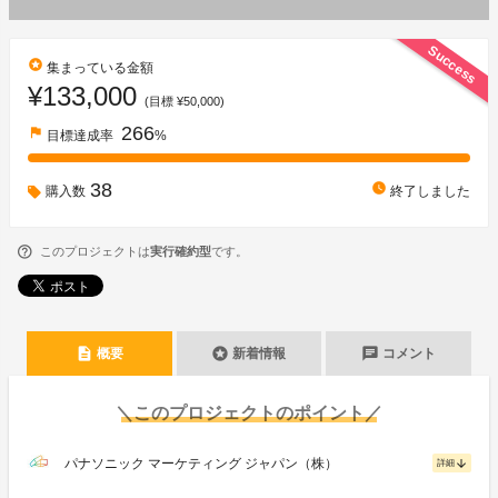
Success
stars
集まっている金額
¥133,000
(目標 ¥50,000)
266
flag
目標達成率
%
38
watch_later
購入数
終了しました
このプロジェクトは
実行確約型
です。
description
stars
chat
概要
新着情報
コメント
＼このプロジェクトのポイント／
パナソニック マーケティング ジャパン（株）
arrow_downward
詳細