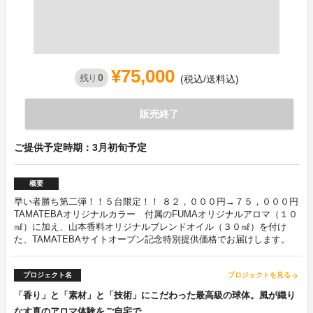
¥75,000
0
残り
(税込/送料込)
販売終了
ご提供予定時期：3月初旬予定
概要
早い者勝ち第二弾！！５台限定！！ ８２，０００円→７５，０００円
TAMATEBAオリジナルカラー 付属のFUMAオリジナルアロマ（１０
㎖）に加え、山本香料オリジナルブレンドオイル（３０㎖）を付け
た、TAMATEBAサイトオープン記念特別提供価格でお届けします。
プロジェクト名
プロジェクトを見る
arrow_forward
「香り」と「素材」と「技術」にこだわった最高級の球体。風が織り
なす真のアロマ体験をご自宅で