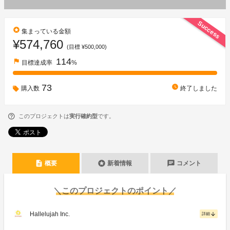
Success
stars
集まっている金額
¥574,760
(目標 ¥500,000)
114
flag
目標達成率
%
73
watch_later
購入数
終了しました
このプロジェクトは
実行確約型
です。
description
stars
chat
概要
新着情報
コメント
＼このプロジェクトのポイント／
Hallelujah Inc.
arrow_downward
詳細