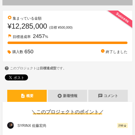
Success
stars
集まっている金額
¥12,285,000
(目標 ¥500,000)
2457
flag
目標達成率
%
650
watch_later
購入数
終了しました
このプロジェクトは
目標達成型
です。
description
stars
chat
概要
新着情報
コメント
＼このプロジェクトのポイント／
SYRINX 佐藤宏尚
arrow_downward
詳細