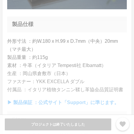
製品仕様
外形寸法 ：約W.180 x H.99 x D.7mm（中央）20mm
（マチ最大）
製品重量 ：約115g
素材 ：牛革（イタリア Tempesti社 Elbamatt）
生産 ：岡山県倉敷市（日本）
ファスナー：YKK EXCELLA ダブル
付属品 ：イタリア植物タンニン鞣し革協会品質証明書
▶︎ 製品保証 ：公式サイト「Support」に準じます。
Story
favorite
プロジェクトは終了いたしました