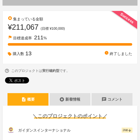
Success
stars
集まっている金額
¥211,067
(目標 ¥100,000)
211
flag
目標達成率
%
13
watch_later
購入数
終了しました
このプロジェクトは
実行確約型
です。
description
stars
chat
概要
新着情報
コメント
＼このプロジェクトのポイント／
ガイダンスインターナショナル
arrow_downward
詳細