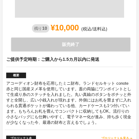
¥10,000
10
残り
(税込/送料込)
販売終了
ご提供予定時期：ご購入から1.5カ月以内に発送
概要
アコーディオン財布を応用したミニ財布。ランドセルキット conote
赤と同じ国産ヌメ革を使用しています。蓋の両脇にワンポイントとし
て生成り糸のステッチを入れました。丸い真鍮のボタンをポチッと外
すと全開し、広い小銭入れが現れます。外側にはお札を畳まずに入れ
られる貫通ポケットが備わっている他、カードケースも1つ付いてい
ます。もちろんお札を畳んでコンパクトに収納してもOK。流行りの
小さなバッグにも仕舞いやすく、電子マネー化が進み、持ち歩く現金
が少なくなった今、最適の財布と言えるでしょう。
プロジェクト名
プロジェクトを見る
arrow_forward