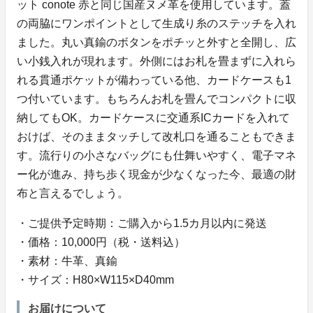
ット conote 赤と同じ国産ヌメ革を使用しています。蓋
の両脇にワンポイントとして生成り糸のステッチを入れ
ました。丸い真鍮のボタンをポチッと外すと全開し、広
い小銭入れが現れます。外側にはお札を畳まずに入れら
れる貫通ポケットが備わっている他、カードケースも1
つ付いています。もちろんお札を畳んでコンパクトに収
納してもOK。カードケースに交通系ICカードを入れて
おけば、そのままタッチして改札口を通ることもできま
す。流行りの小さなバッグにも仕舞いやすく、電子マネ
ー化が進み、持ち歩く現金が少なくなった今、最適の財
布と言えるでしょう。
・ご提供予定時期：ご購入から1.5カ月以内に発送
・価格：10,000円（税・送料込）
・素材：牛革、真鍮
・サイズ：H80×W115×D40mm
お届けについて