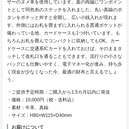
ザーのヌメ革を使用しています。蓋の両脇にワンポイン
トとして同色糸のステッチを入れました。丸い真鍮のボ
タンをポチッと外すと全開し、広い小銭入れが現れま
す。外側にはお札を畳まずに入れられる貫通ポケットが
備わっている他、カードケースも1つ付いています。も
ちろんお札を畳んでコンパクトに収納してもOK。カー
ドケースに交通系ICカードを入れておけば、そのままタ
ッチして改札口を通ることもできます。流行りの小さな
バッグにも仕舞いやすく、電子マネー化が進み、持ち歩
く現金が少なくなった今、最適の財布と言えるでしょ
う。
・ご提供予定時期：ご購入から1.5カ月以内に発送
・価格：10,000円（税・送料込）
・素材：牛革、真鍮
・サイズ：H80×W115×D40mm
お届けについて