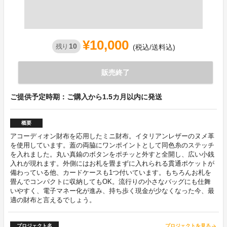
¥10,000
10
残り
(税込/送料込)
販売終了
ご提供予定時期：ご購入から1.5カ月以内に発送
概要
アコーディオン財布を応用したミニ財布。イタリアンレザーのヌメ革
を使用しています。蓋の両脇にワンポイントとして同色糸のステッチ
を入れました。丸い真鍮のボタンをポチッと外すと全開し、広い小銭
入れが現れます。外側にはお札を畳まずに入れられる貫通ポケットが
備わっている他、カードケースも1つ付いています。もちろんお札を
畳んでコンパクトに収納してもOK。流行りの小さなバッグにも仕舞
いやすく、電子マネー化が進み、持ち歩く現金が少なくなった今、最
適の財布と言えるでしょう。
プロジェクト名
プロジェクトを見る
arrow_forward