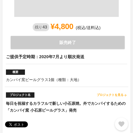
¥4,800
43
残り
(税込/送料込)
販売終了
ご提供予定時期：2020年7月より順次発送
概要
カンパイ窯ビールグラス1個（種類：大地）
プロジェクト名
プロジェクトを見る
arrow_forward
毎日を祝福するカラフルで新しい小石原焼。外でカンパイするための
「カンパイ窯 小石原ビールグラス」発売
favorite