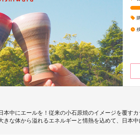
local_offer
watch_later
日本中にエールを！従来の小石原焼のイメージを覆すカ
大きな体から溢れるエネルギーと情熱を込めて、日本中