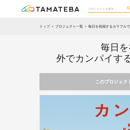
トップ
プロジェクト一覧
毎日を祝福するカラフルで
chevron_right
chevron_right
毎日を
外でカンパイす
このプロジェクト