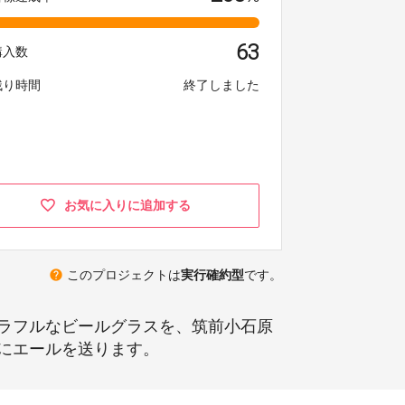
63
購入数
残り時間
終了しました
お気に入りに追加する
help
このプロジェクトは
実行確約型
です。
ラフルなビールグラスを、筑前小石原
にエールを送ります。