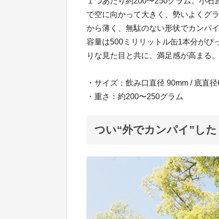
１つあたり約200〜250グラム。小
で空に向かって大きく、勢いよくグ
から薄く、無駄のない形状でカンパ
容量は500ミリリットル缶1本分が
りな見た目と共に、満足感が高まる
・サイズ：飲み口直径 90mm / 底直径6
・重さ：約200〜250グラム
つい“外でカンパイ”し