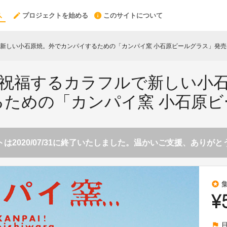
プロジェクトを始める
このサイトについて
新しい小石原焼。外でカンパイするための「カンパイ窯 小石原ビールグラス」発売
祝福するカラフルで新しい小
るための「カンパイ窯 小石原ビ
は2020/07/31に終了いたしました。温かいご支援、ありが
stars
¥
flag