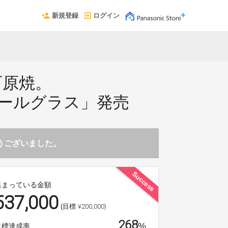
新規登録
ログイン
石原焼。
ールグラス」発売
とうございました。
Success
集まっている金額
537,000
¥200,000)
(目標
268
%
目標達成率