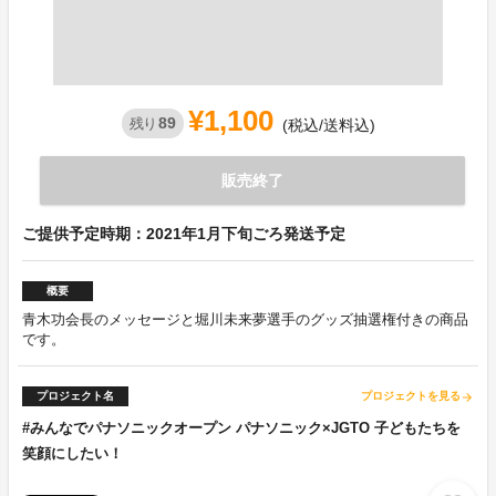
¥1,100
89
残り
(税込/送料込)
販売終了
ご提供予定時期：2021年1月下旬ごろ発送予定
概要
青木功会長のメッセージと堀川未来夢選手のグッズ抽選権付きの商品
です。
プロジェクト名
プロジェクトを見る
arrow_forward
#みんなでパナソニックオープン パナソニック×JGTO 子どもたちを
笑顔にしたい！