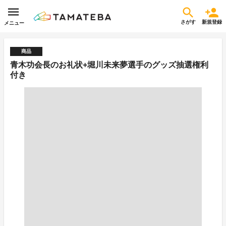
さがす
新規登録
メニュー
商品
青木功会長のお礼状+堀川未来夢選手のグッズ抽選権利
付き