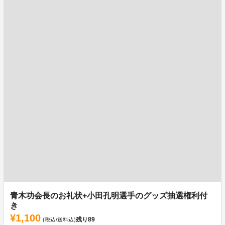
青木功会長のお礼状+小田孔明選手のグッズ抽選権利付
き
¥1,100
残り
89
(税込/送料込)