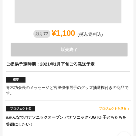
¥1,100
77
残り
(税込/送料込)
販売終了
ご提供予定時期：2021年1月下旬ごろ発送予定
概要
青木功会長のメッセージと宮里優作選手のグッズ抽選権付きの商品で
す。
プロジェクト名
プロジェクトを見る
arrow_forward
#みんなでパナソニックオープン パナソニック×JGTO 子どもたちを
笑顔にしたい！