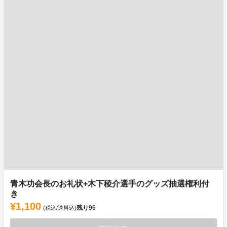
青木功会長のお礼状+木下稜介選手のグッズ抽選権利付
き
¥1,100
残り
96
(税込/送料込)