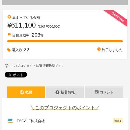
Success
stars
集まっている金額
¥611,100
(目標 ¥300,000)
203
flag
目標達成率
%
22
watch_later
購入数
終了しました
このプロジェクトは
実行確約型
です。
description
stars
chat
概要
新着情報
コメント
＼このプロジェクトのポイント／
ESCALE株式会社
arrow_downward
詳細