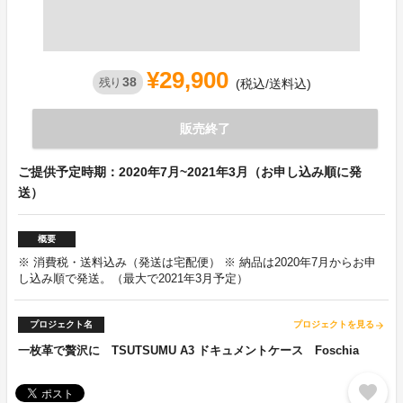
¥29,900
38
残り
(税込/送料込)
販売終了
ご提供予定時期：2020年7月~2021年3月（お申し込み順に発
送）
概要
※ 消費税・送料込み（発送は宅配便） ※ 納品は2020年7月からお申
し込み順で発送。（最大で2021年3月予定）
プロジェクト名
プロジェクトを見る
arrow_forward
一枚革で贅沢に TSUTSUMU A3 ドキュメントケース Foschia
favorite