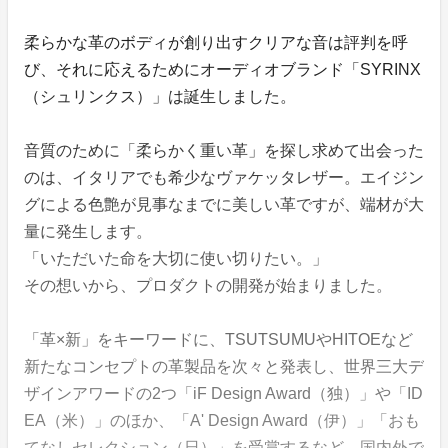
柔らかな革のボディが創り出すクリアな音は評判を呼
び、それに応えるためにオーディオブランド「SYRINX
（シュリンクス）」は誕生しました。
音質のために「柔らかく重い革」を探し求めて出会った
のは、イタリアでも希少なヴァケッタレザー。エイジン
グによる色艶が見事なまでに美しい革ですが、端材が大
量に発生します。
「いただいた命を大切に使い切りたい。」
その想いから、プロダクトの開発が始まりました。
「革×新」をキーワードに、TSUTSUMUやHITOEなど
新たなコンセプトの革製品を次々と発表し、世界三大デ
ザインアワードの2つ「iF Design Award（独）」や「ID
EA（米）」のほか、「A' Design Award（伊）」「おも
てなしセレクション（日）」を受賞するなど、国内外で