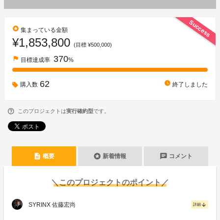
Success
stars
集まっている金額
¥1,853,800
(目標 ¥500,000)
370
flag
目標達成率
%
62
watch_later
購入数
終了しました
このプロジェクトは
実行確約型
です。
description
stars
chat
概要
新着情報
コメント
＼このプロジェクトのポイント／
SYRINX 佐藤宏尚
arrow_downward
詳細