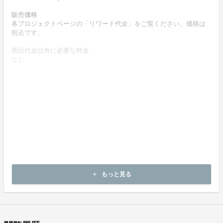
販売価格
各プロジェクトページの「リワード代金」をご覧ください。価格は
税込です。
商品代金以外に必要な料金
なし
お支払い方法
クレジットカードによりお支払いいただけます。
お支払い時期
商品購入時に決済します。
商品（リワード記載内容）のお引渡し時期
商品の引渡し時期またはサービスの提供時期は、各プロジェクトペ
ージの記載をご確認ください。
キャンセルの可否と条件
もっと見る
add
キャンセルはできません。決済完了後の返金は一切できません。