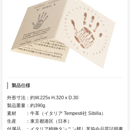
製品仕様
外形寸法：約W.225x H.320 x D.30
製品重量：約390g
素材 ：牛革（イタリア Tempesti社 Sibilla）
生産 ：東京都港区（日本）
付属品 ：イタリア植物タンニン鞣し革協会品質証明書