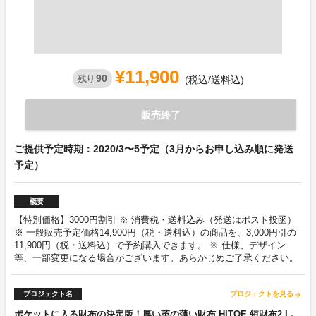
¥11,900
90
残り
(税込/送料込)
販売終了
ご提供予定時期：2020/3〜5予定（3月からお申し込み順に発送
予定）
概要
【特別価格】3000円割引 ※ 消費税・送料込み（発送はポスト投函）
※ 一般販売予定価格14,900円（税・送料込）の商品を、3,000円引の
11,900円（税・送料込）で予約購入できます。 ※ 仕様、デザイン
等、一部変更になる場合がございます。あらかじめご了承ください。
プロジェクト名
プロジェクトを見る
arrow_forward
ポケットに入る財布の決定版！厚い革の薄い財布 HITOE 短財布2 L-