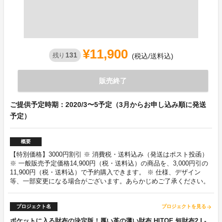
¥11,900
131
残り
(税込/送料込)
販売終了
ご提供予定時期：2020/3〜5予定（3月からお申し込み順に発送
予定）
概要
【特別価格】3000円割引 ※ 消費税・送料込み（発送はポスト投函）
※ 一般販売予定価格14,900円（税・送料込）の商品を、3,000円引の
11,900円（税・送料込）で予約購入できます。 ※ 仕様、デザイン
等、一部変更になる場合がございます。あらかじめご了承ください。
プロジェクト名
プロジェクトを見る
arrow_forward
ポケットに入る財布の決定版！厚い革の薄い財布 HITOE 短財布2 L-