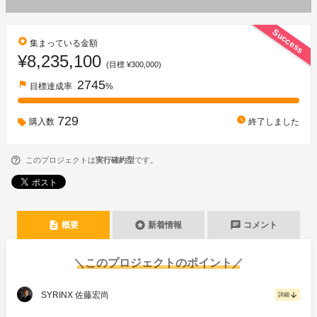
Success
stars
集まっている金額
¥8,235,100
(目標 ¥300,000)
2745
flag
目標達成率
%
729
watch_later
購入数
終了しました
このプロジェクトは
実行確約型
です。
description
stars
chat
概要
新着情報
コメント
＼このプロジェクトのポイント／
SYRINX 佐藤宏尚
arrow_downward
詳細