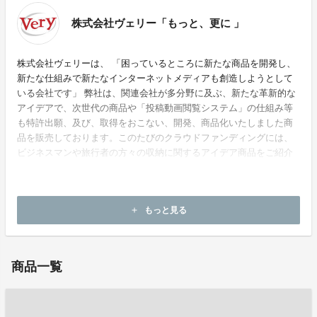
株式会社ヴェリー「もっと、更に 」
株式会社ヴェリーは、 「困っているところに新たな商品を開発し、
新たな仕組みで新たなインターネットメディアも創造しようとして
いる会社です」 弊社は、関連会社が多分野に及ぶ、新たな革新的な
アイデアで、次世代の商品や「投稿動画閲覧システム」の仕組み等
も特許出願、及び、取得をおこない、開発、商品化いたしました商
品を販売しております。このたびのクラウドファンディングには、
ビジネスマンや旅行者の方々の収納に関するアイデア商品をご紹介
させていただきます。
ホームページ：
https://www.very-idea.jp/
もっと見る
add
お問い合わせ：
toiawase@very-idea.jp
商品一覧