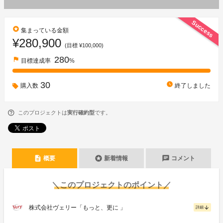
Success
stars
集まっている金額
¥280,900
(目標 ¥100,000)
280
flag
目標達成率
%
30
watch_later
購入数
終了しました
このプロジェクトは
実行確約型
です。
description
stars
chat
概要
新着情報
コメント
＼このプロジェクトのポイント／
株式会社ヴェリー「もっと、更に 」
arrow_downward
詳細