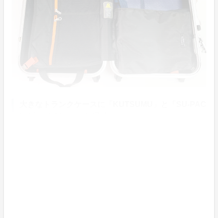
大きなトランクケースに「KUTSUMU」と「SU-PAC
K 6分の1 Clean」を 収納
「KUTSUMU」と「SU-PACK6分の1 Clean」を入れた
片側には、まだまだスペースがあります。
海外出張の方は、「SU-PACK」でスーツを2着持って
行かれる方もいます。