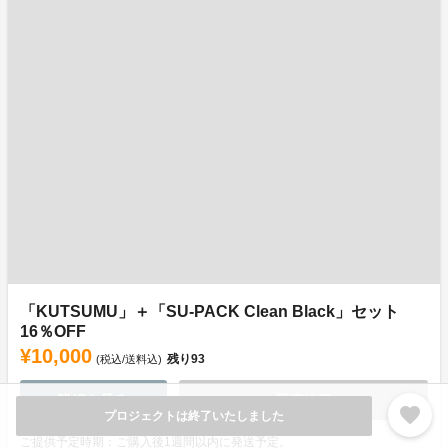
「KUTSUMU」＋「SU-PACK Clean Black」セット
16％OFF
¥10,000
残り
93
(税込/送料込)
詳細を見る
販売終了
favorite
プロジェクトは終了いたしました
ご提供予定時期：ご購入後1週間以内に発送予定。