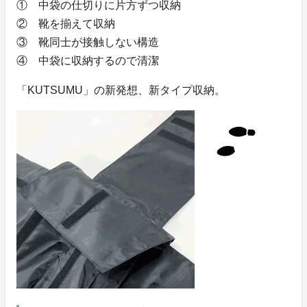
① 中袋の仕切りに片方ずつ収納
② 靴を揃えて収納
③ 靴同士が接触しない構造
④ 中袋に収納するので清潔
「KUTSUMU」の新発想、新タイプ収納。