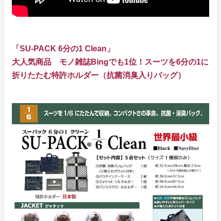
「SU-PACK 6分の1 Clean」
大人気商品 モノ雑誌Bingでも1位！スーツを6分の1に
折りたたむ特許ホルダー（抗菌消臭入りバッグ）